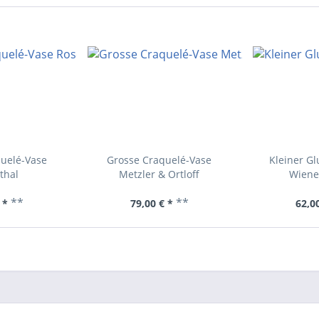
uelé-Vase
Grosse Craquelé-Vase
Kleiner Glu
thal
Metzler & Ortloff
Wiene
**
**
 *
79,00 € *
62,00