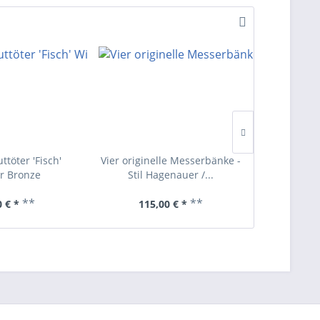
ttöter 'Fisch'
Vier originelle Messerbänke -
Messing
r Bronze
Stil Hagenauer /...
Ba
**
**
 € *
115,00 € *
75