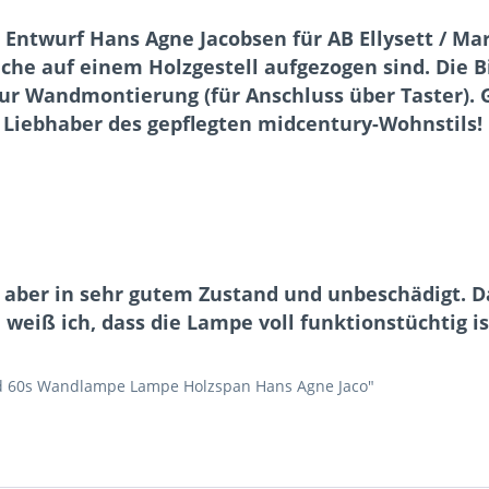
Entwurf Hans Agne Jacobsen für AB Ellysett / Ma
he auf einem Holzgestell aufgezogen sind. Die Bi
zur Wandmontierung (für Anschluss über Taster). G
r Liebhaber des gepflegten midcentury-Wohnstils!
 aber in sehr gutem Zustand und unbeschädigt. Da 
eiß ich, dass die Lampe voll funktionstüchtig ist
ryd 60s Wandlampe Lampe Holzspan Hans Agne Jaco"