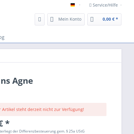
Service/Hilfe
Deutsch
Mein Konto
0,00 € *
og
ans Agne
 Artikel steht derzeit nicht zur Verfügung!
€ *
terliegt der Differenzbesteuerung gem. § 25a UStG