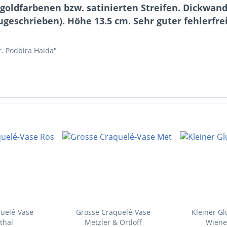
 goldfarbenen bzw. satinierten Streifen. Dickwandi
zugeschrieben). Höhe 13.5 cm. Sehr guter fehlerfr
r. Podbira Haida"
uelé-Vase
Grosse Craquelé-Vase
Kleiner Glu
thal
Metzler & Ortloff
Wiene