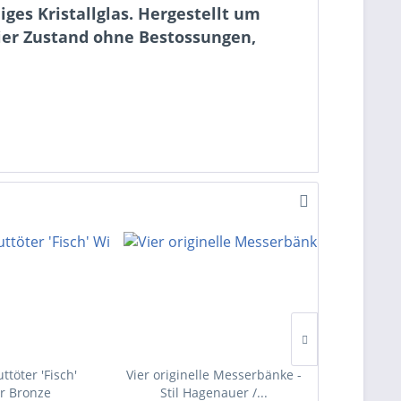
ges Kristallglas. Hergestellt um
eier Zustand ohne Bestossungen,
ttöter 'Fisch'
Vier originelle Messerbänke -
Messing
r Bronze
Stil Hagenauer /...
Ba