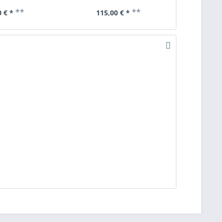
**
**
 € *
115,00 € *
75