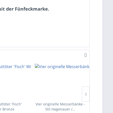
mit der Fünfeckmarke.
ttöter 'Fisch'
Vier originelle Messerbänke -
Messing
r Bronze
Stil Hagenauer /...
Ba