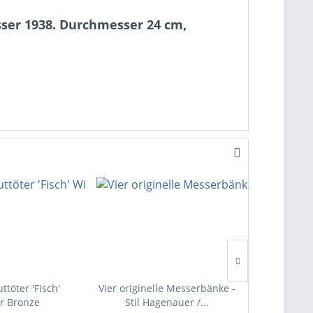
sser 1938. Durchmesser 24 cm,
ttöter 'Fisch'
Vier originelle Messerbänke -
Messing
r Bronze
Stil Hagenauer /...
Ba