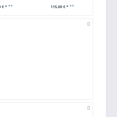
**
**
 € *
115,00 € *
75