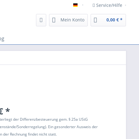
Service/Hilfe
Deutsch
Mein Konto
0,00 € *
og
€ *
terliegt der Differenzbesteuerung gem. § 25a UStG
enstände/Sonderregelung). Ein gesonderter Ausweis der
 der Rechnung findet nicht statt.