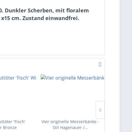
0. Dunkler Scherben, mit floralem
 x15 cm. Zustand einwandfrei.
ttöter 'Fisch'
Vier originelle Messerbänke -
Messing
r Bronze
Stil Hagenauer /...
Ba