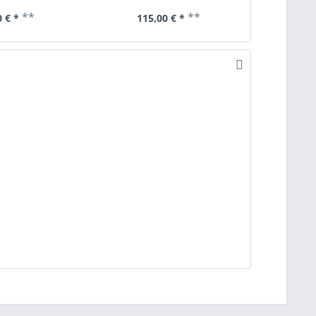
**
**
 € *
115,00 € *
75