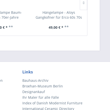
lzlampe Baum-
Hängelampe - Aloys
Tischla
 70er-Jahre
Gangkofner für Erco 60s 70s
Italien
**
**
0 € *
49,00 € *
275
Links
en
Bauhaus-Archiv
Broehan-Museum Berlin
Designankauf
Ihr Maler für alle Fälle
Index of Danish Modernist Furniture
International Ceramic Directory