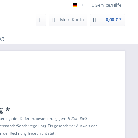
Service/Hilfe
Deutsch
Mein Konto
0,00 € *
og
€ *
terliegt der Differenzbesteuerung gem. § 25a UStG
enstände/Sonderregelung). Ein gesonderter Ausweis der
 der Rechnung findet nicht statt.