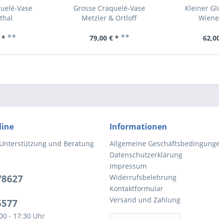
uelé-Vase
Grosse Craquelé-Vase
Kleiner Glu
thal
Metzler & Ortloff
Wiene
**
**
 *
79,00 € *
62,00
line
Informationen
 Unterstützung und Beratung
Allgemeine Geschäftsbedingung
Datenschutzerklärung
Impressum
78627
Widerrufsbelehrung
Kontaktformular
Versand und Zahlung
5577
:00 - 17:30 Uhr