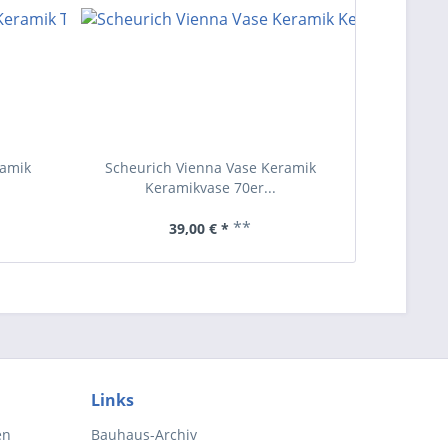
TIPP!
ramik
Scheurich Vienna Vase Keramik
WMF Ikor
Keramikvase 70er...
**
39,00 € *
Links
en
Bauhaus-Archiv