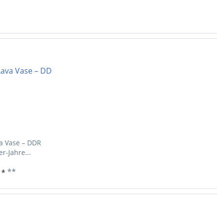
va Vase – DDR
r-Jahre...
**
 *