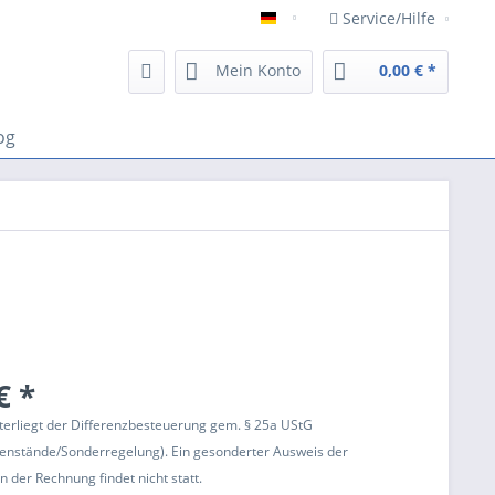
Service/Hilfe
Deutsch
Mein Konto
0,00 € *
og
€ *
terliegt der Differenzbesteuerung gem. § 25a UStG
enstände/Sonderregelung). Ein gesonderter Ausweis der
 der Rechnung findet nicht statt.