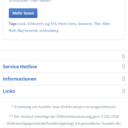
schönsten 70er-Vasen
Mehr lesen
Tags:
Lava
,
Scheurich
,
jug 414
,
Heinz Siery
,
lavavase
,
70er
,
60er
,
Roth
,
Bay-keramik
,
schlossberg
Service Hotline
Informationen
Links
* Erstattung von Ausfuhr- bzw. Einfuhrsteuern ist ausgeschlossen.
** Der Verkauf unterliegt der Differenzbesteuerung gem. § 25a UStG
(Gebrauchtgegenstände/Sonderregelung). Ein gesonderter Ausweis der