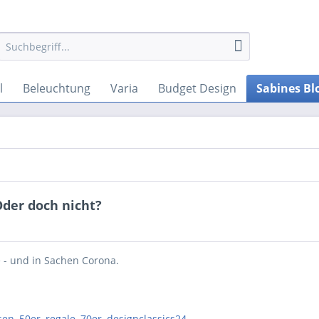
l
Beleuchtung
Varia
Budget Design
Sabines Bl
Oder doch nicht?
e - und in Sachen Corona.
sen
,
50er
,
regale
,
70er
,
designclassics24