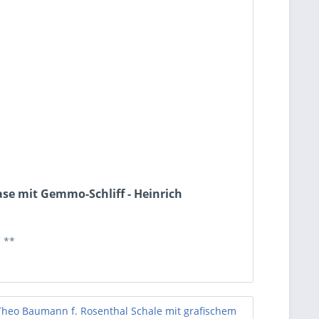
ase mit Gemmo-Schliff - Heinrich
*
**