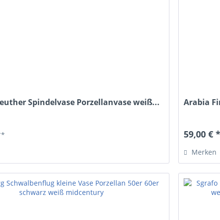
uther Spindelvase Porzellanvase weiß...
Arabia F
59,00 € 
**
Merken