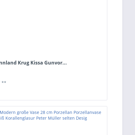
innland Krug Kissa Gunvor...
*
**