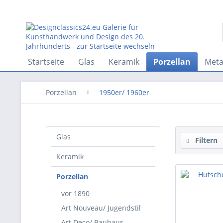
Startseite
Glas
Keramik
Porzellan
Meta
Porzellan
1950er/ 1960er
Glas
Filtern
Keramik
Porzellan
vor 1890
Art Nouveau/ Jugendstil
Art Deco/ Bauhaus