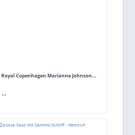
 Royal Copenhagen Marianne Johnson...
*
**